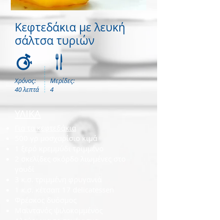
Κεφτεδάκια με λευκή
σάλτσα τυριών
Χρόνος:
Μερίδες:
40 λεπτά
4
ΥΛΙΚΑ
Για τα κεφτεδάκια
500 γρ μοσχαρίσιο κιμά
1 ξερό κρεμμύδι τριμμένο
2 σκελίδες σκόρδο λιωμένες στο
γουδί
3 κ.σ. τριμμένη φρυγανιά
1 κ.σ. κέτσαπ 17 delicatessen
Φρέσκος δυόσμος
Μαϊντανός ψιλοκομμένος