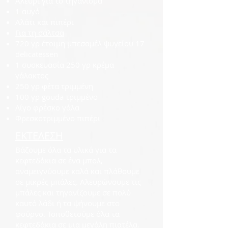
Αλεύρι για το τηγάνισμα
1 αυγό
Αλάτι και πιπέρι
Για τη σάλτσα
720 γρ έτοιμη μπεσαμέλ ψυγείου 17
delicatessen
1 συσκευασία 250 γρ κρέμα
γάλακτος
250 γρ φέτα τριμμένη
100 γρ gouda τριμμένο
Λίγο φρέσκο γάλα
Φρεσκοτριμμένο πιπέρι
ΕΚΤΕΛΕΣΗ
Βάζουμε όλα τα υλικά για τα
κεφτεδάκια σε ένα μπολ,
αναμειγνύουμε καλά και πλάθουμε
σε μικρές μπάλες. Αλευρώνουμε τις
μπάλες και τηγανίζουμε σε πολύ
καυτό λάδι ή τα ψήνουμε στο
φούρνο. Τοποθετούμε όλα τα
κεφτεδάκια σε μια μεγάλη πιατέλα.