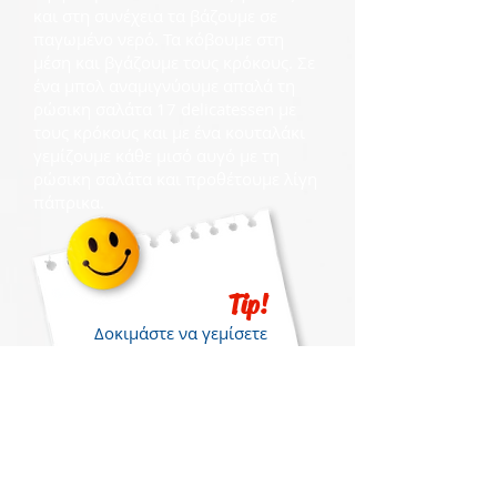
και στη συνέχεια τα βάζουμε σε
παγωμένο νερό. Τα κόβουμε στη
μέση και βγάζουμε τους κρόκους. Σε
ένα μπολ αναμιγνύουμε απαλά τη
ρώσικη σαλάτα 17 delicatessen με
τους κρόκους και με ένα κουταλάκι
γεμίζουμε κάθε μισό αυγό με τη
ρώσικη σαλάτα και προθέτουμε λίγη
πάπρικα.
Tip!
Δοκιμάστε να γεμίσετε
με ρώσικη ατομικά
μπριοσάκια