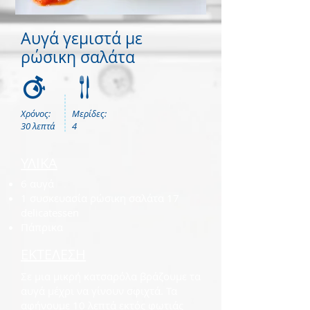
Αυγά γεμιστά με
ρώσικη σαλάτα
Χρόνος:
Μερίδες:
30 λεπτά
4
ΥΛΙΚΑ
6 αυγά
1 συσκευασία ρώσικη σαλάτα 17
delicatessen
Πάπρικα
ΕΚΤΕΛΕΣΗ
Σε μια μικρή κατσαρόλα βράζουμε τα
αυγά μέχρι να γίνουν σφιχτά. Τα
αφήνουμε 10 λεπτά εκτός φωτιάς