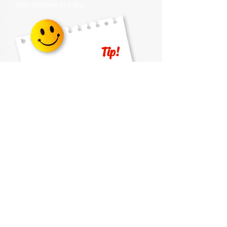
delicatessen για dip.
Tip!
Ψιλοκόψτε φρέσκα
μυρωδικά της
αρεσκείας σας σε mild
μουστάρδα για ένα
διαφορετικό dip
Στη συνταγή​