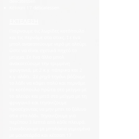
delicatessen
Κέτσαπ 17 delicatessen
ΕΚΤΕΛΕΣΗ
Παίρνουμε τις λωρίδες κοτόπουλο
και τις περνάμε στα στικς. Σε ένα
μπολ ανακατεύουμε νερό με αλεύρι
ώστε να είναι σχετικά πηχτό το
μείγμα. Σε ένα άλλο μπολ
ανακατεύουμε την τριμμένη
φρυγανιά, με 2 κ.γ. πάπρικα και 2
κ.γ. αλάτι. Σε ρηχό τηγάνι βάζουμε
το λάδι να κάψει πολύ και περνάμε
το κοτόπουλο πρώτα στο μείγμα με
το αλεύρι και μετά στο μείγμα με τη
φρυγανιά και τηγανίζουμε
προσέχοντας να μην μπει το ξύλινο
στικ στο λάδι. Τηγανίζουμε για
περίπου 3 λεπτά από κάθε πλευρά.
Συνοδεύουμε με μπολάκια γεμισμένα
με μουστάρδα και κέτσαπ 17