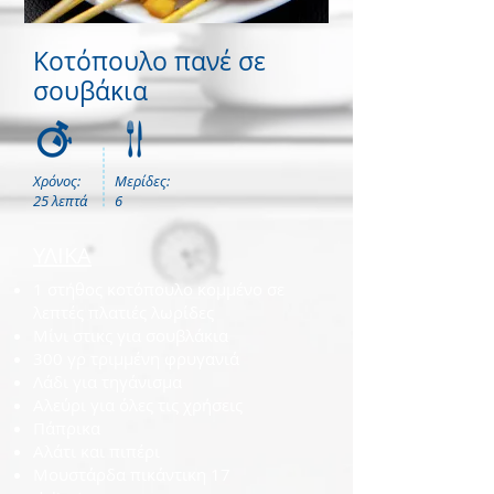
Κοτόπουλο πανέ σε
σουβάκια
Χρόνος:
Μερίδες:
25 λεπτά
6
ΥΛΙΚΑ
1 στήθος κοτόπουλο κομμένο σε
λεπτές πλατιές λωρίδες
Μίνι στικς για σουβλάκια
300 γρ τριμμένη φρυγανιά
Λάδι για τηγάνισμα
Αλεύρι για όλες τις χρήσεις
Πάπρικα
Αλάτι και πιπέρι
Μουστάρδα πικάντικη 17